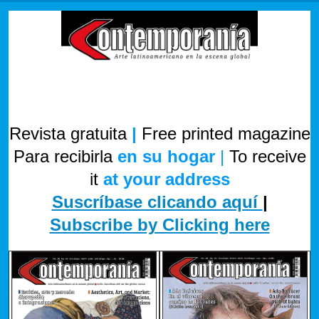
Revista gratuita
|
Free printed magazine
Para recibirla
en su hogar
|
To receive
it
at your address
Suscríbase clicando aquí
|
Subscribe by Clicking here